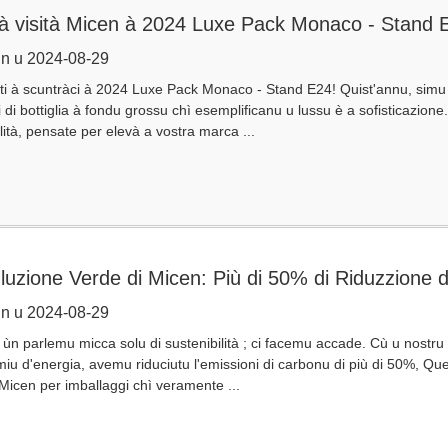
 à visità Micen à 2024 Luxe Pack Monaco - Stand 
n u 2024-08-29
i à scuntràci à 2024 Luxe Pack Monaco - Stand E24! Quist'annu, simu 
 di bottiglia à fondu grossu chì esemplificanu u lussu è a sofisticazion
lità, pensate per elevà a vostra marca ...
luzione Verde di Micen: Più di 50% di Riduzzione d
n u 2024-08-29
 ùn parlemu micca solu di sustenibilità ; ci facemu accade. Cù u nostru
miu d'energia, avemu riduciutu l'emissioni di carbonu di più di 50%, Que
 Micen per imballaggi chì veramente ...