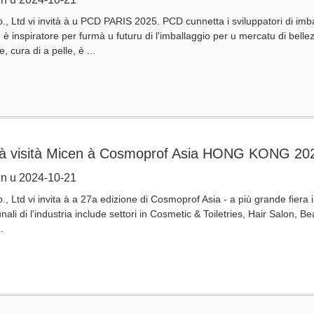
, Ltd vi invità à u PCD PARIS 2025. PCD cunnetta i sviluppatori di imball
 è inspiratore per furmà u futuru di l'imballaggio per u mercatu di belle
, cura di a pelle, è ...
u à visità Micen à Cosmoprof Asia HONG KONG 20
n u 2024-10-21
, Ltd vi invita à a 27a edizione di Cosmoprof Asia - a più grande fiera i
nali di l'industria include settori in Cosmetic & Toiletries, Hair Salon,
.