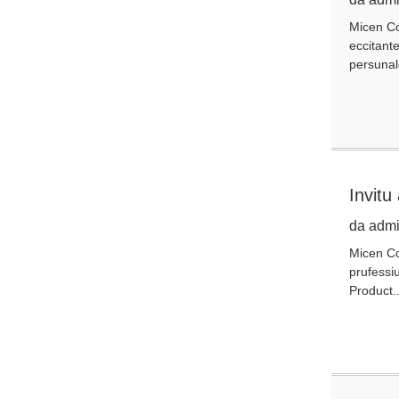
Micen Co.
eccitante
persunale
Invit
da admi
Micen Co.
prufessiu
Product..