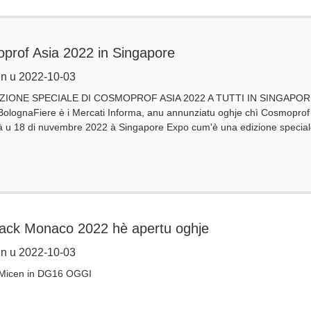
prof Asia 2022 in Singapore
n u 2022-10-03
ZIONE SPECIALE DI COSMOPROF ASIA 2022 A TUTTI IN SINGAPORE [2 
olognaFiere è i Mercati Informa, anu annunziatu oghje chì Cosmoprof 
à u 18 di nuvembre 2022 à Singapore Expo cum'è una edizione special
ack Monaco 2022 hè apertu oghje
n u 2022-10-03
 Micen in DG16 OGGI