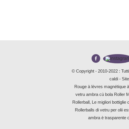
© Copyright - 2010-2022 : Tutti i 
caldi
-
Sit
Rouge à lèvres magnétique à
vetru ambra cù bola Roller M
Rollerball
,
Le migliori bottiglie 
Rollerballs di vetru per olii e
ambra è trasparente 