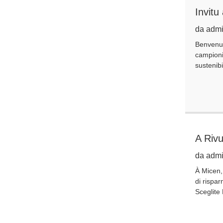
Invitu
da admi
Benvenut
campioni
sustenibi
A Rivu
da admi
À Micen,
di rispar
Sceglite