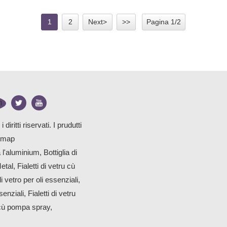
1
2
Next>
>>
Pagina 1/2
diritti riservati.
I prudutti
emap
 l'aluminium
,
Bottiglia di
etal
,
Fialetti di vetru cù
di vetro per oli essenziali
,
ssenziali
,
Fialetti di vetru
cù pompa spray
,