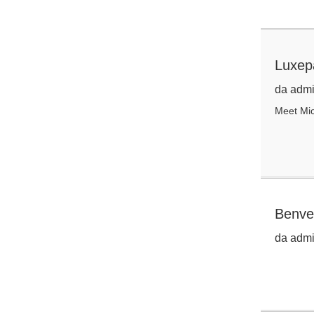
Luxep
da admi
Meet Mic
Benven
da admi