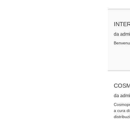
INTE
da admi
Benvenu
COSM
da admi
Cosmoprof
a cura di
distribuz