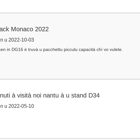
ack Monaco 2022
n u 2022-10-03
en in DG16 è truvà u pacchettu picculu capacità chì vo vulete.
uti à visità noi nantu à u stand D34
n u 2022-05-10